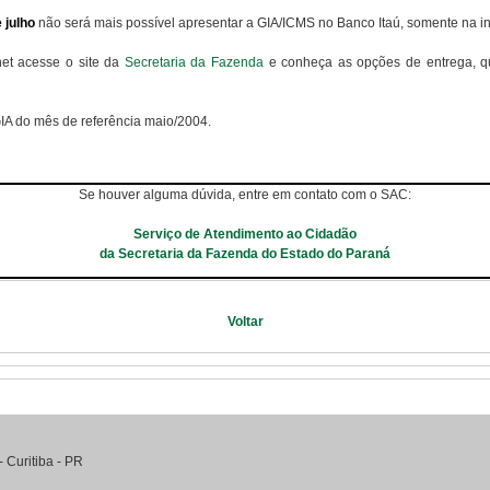
e julho
não será mais possível apresentar a GIA/ICMS no Banco Itaú, somente na in
net acesse o site da
Secretaria da Fazenda
e conheça as opções de entrega, qu
GIA do mês de referência maio/2004.
Se houver alguma dúvida, entre em contato com o SAC:
Serviço de Atendimento ao Cidadão
da Secretaria da Fazenda do Estado do Paraná
Voltar
-
Curitiba
-
PR