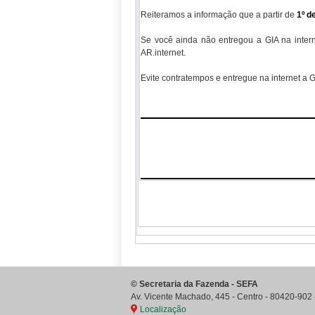
Reiteramos a informação que a partir de
1º d
Se você ainda não entregou a GIA na inter
AR.internet.
Evite contratempos e entregue na internet a 
©
Secretaria da Fazenda - SEFA
Av. Vicente Machado, 445 - Centro
-
80420-902
Localização