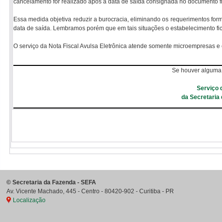
cancelamento for realizado após a data de saída consignada no documento fi
Essa medida objetiva reduzir a burocracia, eliminando os requerimentos fo
data de saída. Lembramos porém que em tais situações o estabelecimento fica 
O serviço da Nota Fiscal Avulsa Eletrônica atende somente microempresas e es
Se houver alguma 
Serviço 
da Secretaria
©
Secretaria da Fazenda - SEFA
Av. Vicente Machado, 445 - Centro
-
80420-902
-
Curitiba
-
PR
Localização