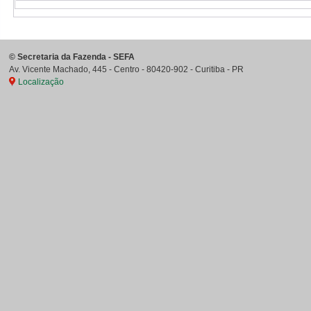
©
Secretaria da Fazenda - SEFA
Av. Vicente Machado, 445 - Centro
-
80420-902
-
Curitiba
-
PR
Localização