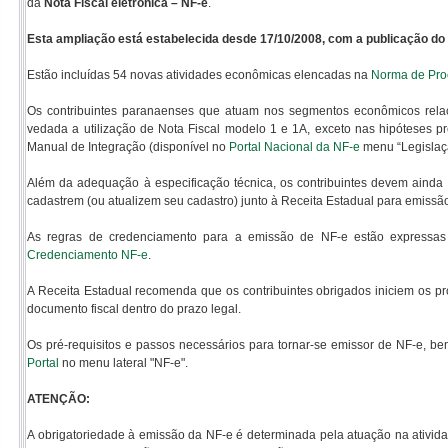
da
Nota Fiscal eletrônica – NF-e
.
Esta ampliação está estabelecida desde 17/10/2008, com a publicação do 
Estão incluídas 54 novas atividades econômicas elencadas na
Norma de Pro
Os contribuintes paranaenses que atuam nos segmentos econômicos relac
vedada a utilização de Nota Fiscal modelo 1 e 1A, exceto nas hipóteses pre
Manual de Integração (disponível no
Portal Nacional da NF-e
menu “Legislaç
Além da adequação à especificação técnica, os contribuintes devem ainda a
cadastrem (ou atualizem seu cadastro) junto à Receita Estadual para emiss
As regras de credenciamento para a emissão de NF-e estão expressa
Credenciamento NF-e
.
A Receita Estadual recomenda que os contribuintes obrigados iniciem os 
documento fiscal dentro do prazo legal.
Os pré-requisitos e passos necessários para tornar-se emissor de NF-e, 
Portal
no menu lateral "NF-e".
ATENÇÃO:
A obrigatoriedade à emissão da NF-e é determinada pela atuação na ativida