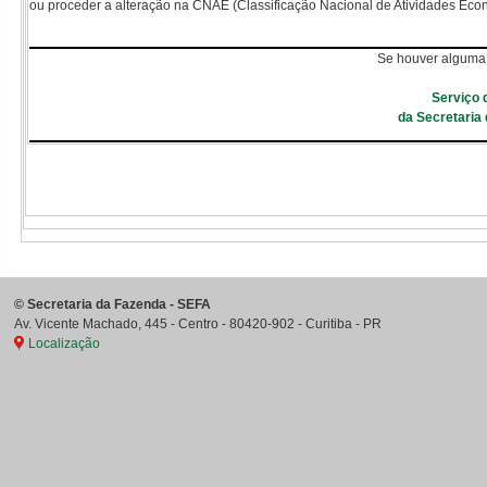
ou proceder a alteração na CNAE (Classificação Nacional de Atividades Eco
Se houver alguma 
Serviço 
da Secretaria
©
Secretaria da Fazenda - SEFA
Av. Vicente Machado, 445 - Centro
-
80420-902
-
Curitiba
-
PR
Localização