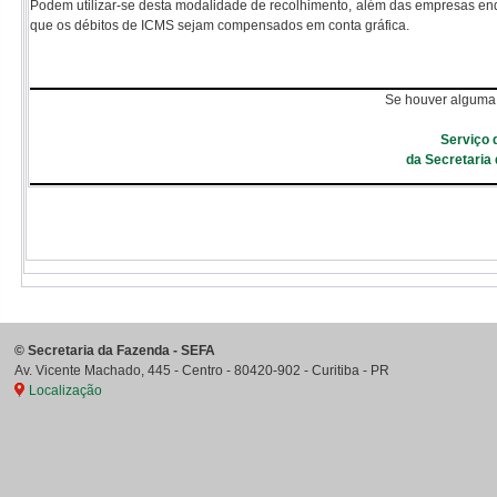
Podem utilizar-se desta modalidade de recolhimento, além das empresas en
que os débitos de ICMS sejam compensados em conta gráfica.
Se houver alguma 
Serviço 
da Secretaria
©
Secretaria da Fazenda - SEFA
Av. Vicente Machado, 445 - Centro
-
80420-902
-
Curitiba
-
PR
Localização