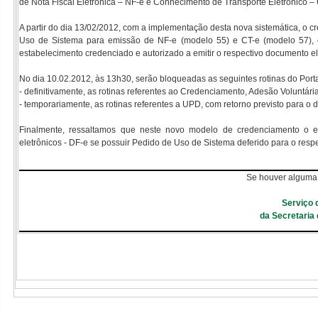
de Nota Fiscal Eletrônica – NF-e e Conhecimento de Transporte Eletrônico 
A partir do dia 13/02/2012, com a implementação desta nova sistemática, o 
Uso de Sistema para emissão de NF-e (modelo 55) e CT-e (modelo 57),
estabelecimento credenciado e autorizado a emitir o respectivo documento el
No dia 10.02.2012, às 13h30, serão bloqueadas as seguintes rotinas do Port
- definitivamente, as rotinas referentes ao Credenciamento, Adesão Voluntári
- temporariamente, as rotinas referentes a UPD, com retorno previsto para o 
Finalmente, ressaltamos que neste novo modelo de credenciamento o 
eletrônicos - DF-e se possuir Pedido de Uso de Sistema deferido para o resp
Se houver alguma 
Serviço 
da Secretaria