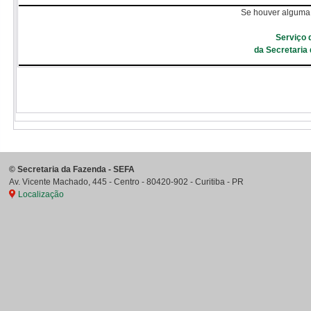
Se houver alguma 
Serviço 
da Secretaria
©
Secretaria da Fazenda - SEFA
Av. Vicente Machado, 445 - Centro
-
80420-902
-
Curitiba
-
PR
Localização