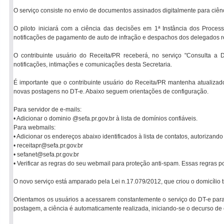
O serviço consiste no envio de documentos assinados digitalmente para ciênci
O piloto iniciará com a ciência das decisões em 1ª Instância dos Process
notificações de pagamento de auto de infração e despachos dos delegados re
O contribuinte usuário do Receita/PR receberá, no serviço "Consulta a
notificações, intimações e comunicações desta Secretaria.
É importante que o contribuinte usuário do Receita/PR mantenha atualizado 
novas postagens no DT-e. Abaixo seguem orientações de configuração.
Para servidor de e-mails:
• Adicionar o dominio @sefa.pr.gov.br à lista de domínios confiáveis.
Para webmails:
• Adicionar os endereços abaixo identificados à lista de contatos, autorizand
• receitapr@sefa.pr.gov.br
• sefanet@sefa.pr.gov.br
• Verificar as regras do seu webmail para proteção anti-spam. Essas regras
O novo serviço está amparado pela Lei n.17.079/2012, que criou o domicílio t
Orientamos os usuários a acessarem constantemente o serviço do DT-e para
postagem, a ciência é automaticamente realizada, iniciando-se o decurso de 