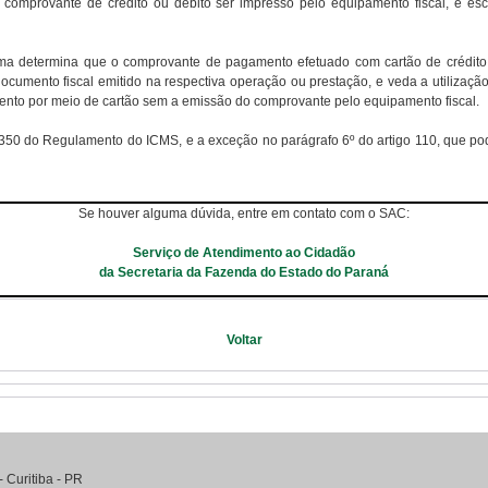
comprovante de crédito ou débito ser impresso pelo equipamento fiscal, e escl
rma determina que o comprovante de pagamento efetuado com cartão de crédito 
cumento fiscal emitido na respectiva operação ou prestação, e veda a utilizaçã
mento por meio de cartão sem a emissão do comprovante pelo equipamento fiscal.
. 350 do Regulamento do ICMS, e a exceção no parágrafo 6º do artigo 110, que po
Se houver alguma dúvida, entre em contato com o SAC:
Serviço de Atendimento ao Cidadão
da Secretaria da Fazenda do Estado do Paraná
Voltar
-
Curitiba
-
PR