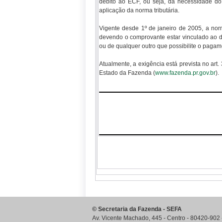
débito ao ECF, ou seja, da necessidade do 
aplicação da norma tributária.
Vigente desde 1º de janeiro de 2005, a no
devendo o comprovante estar vinculado ao do
ou de qualquer outro que possibilite o paga
Atualmente, a exigência está prevista no art
Estado da Fazenda (
www.fazenda.pr.gov.br
).
©
Secretaria da Fazenda - SEFA
Av. Vicente Machado, 445 - Centro
-
80420-902