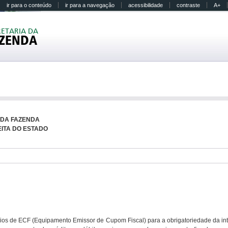
ir para o conteúdo
ir para a navegação
acessibilidade
contraste
A+
RETARIA DA
ZENDA
 DA FAZENDA
ITA DO ESTADO
rios de ECF (Equipamento Emissor de Cupom Fiscal) para a obrigatoriedade da int