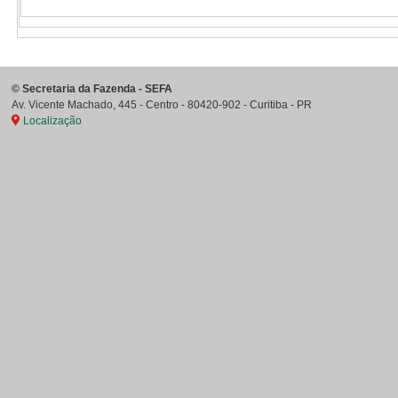
©
Secretaria da Fazenda - SEFA
Av. Vicente Machado, 445 - Centro
-
80420-902
-
Curitiba
-
PR
Localização