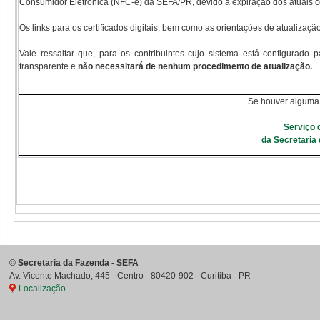
Consumidor Eletrônica (NFC-e) da SEFA/PR, devido à expiração dos atuais ce
Os links para os certificados digitais, bem como as orientações de atualizaç
Vale ressaltar que, para os contribuintes cujo sistema está configurado 
transparente e
não necessitará de nenhum procedimento de atualização.
Se houver alguma 
Serviço 
da Secretaria
©
Secretaria da Fazenda - SEFA
Av. Vicente Machado, 445 - Centro
-
80420-902
-
Curitiba
-
PR
Localização