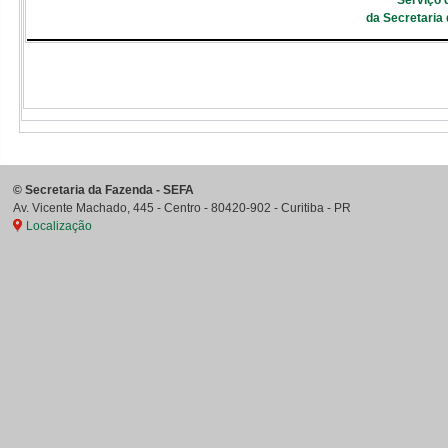
Serviço 
da Secretaria
©
Secretaria da Fazenda - SEFA
Av. Vicente Machado, 445 - Centro
-
80420-902
-
Curitiba
-
PR
Localização