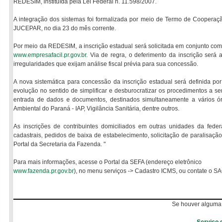
REDESIM, instituída pela Lei Federal n. 11.598/2007.
A integração dos sistemas foi formalizada por meio de Termo de Cooperaç
JUCEPAR, no dia 23 do mês corrente.
Por meio da REDESIM, a inscrição estadual será solicitada em conjunto com
www.empresafacil.pr.gov.br
. Via de regra, o deferimento da inscrição será
irregularidades que exijam análise fiscal prévia para sua concessão.
A nova sistemática para concessão da inscrição estadual será definida p
evolução no sentido de simplificar e desburocratizar os procedimentos a ser
entrada de dados e documentos, destinados simultaneamente a vários 
Ambiental do Paraná - IAP, Vigilância Sanitária, dentre outros.
As inscrições de contribuintes domiciliados em outras unidades da fede
cadastrais, pedidos de baixa de estabelecimento, solicitação de paralisaçã
Portal da Secretaria da Fazenda. "
Para mais informações, acesse o Portal da SEFA (endereço eletrônico
www.fazenda.pr.gov.br
), no menu serviços -> Cadastro ICMS, ou contate o SA
Se houver alguma 