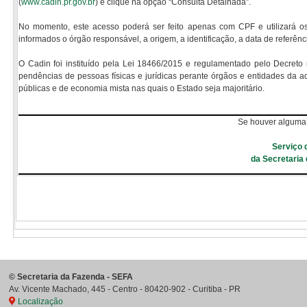
(
www.cadin.pr.gov.br
) e clique na opção “Consulta Detalhada”.
No momento, este acesso poderá ser feito apenas com CPF e utilizará 
informados o órgão responsável, a origem, a identificação, a data de referênci
O Cadin foi instituído pela Lei 18466/2015 e regulamentado pelo Decreto 
pendências de pessoas físicas e jurídicas perante órgãos e entidades da ad
públicas e de economia mista nas quais o Estado seja majoritário.
Se houver alguma 
Serviço 
da Secretaria
©
Secretaria da Fazenda - SEFA
Av. Vicente Machado, 445 - Centro
-
80420-902
-
Curitiba
-
PR
Localização