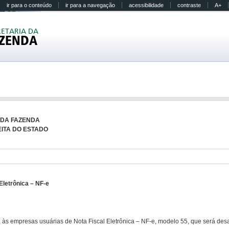
ir para o conteúdo
ir para a navegação
acessibilidade
contraste
A+
RETARIA DA
ZENDA
 DA FAZENDA
ITA DO ESTADO
Eletrônica – NF-e
às empresas usuárias de Nota Fiscal Eletrônica – NF-e, modelo 55, que será des