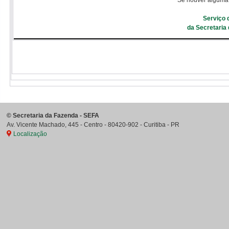
Se houver alguma 
Serviço 
da Secretaria
©
Secretaria da Fazenda - SEFA
Av. Vicente Machado, 445 - Centro
-
80420-902
-
Curitiba
-
PR
Localização