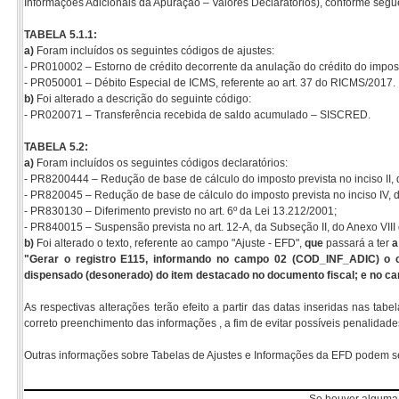
Informações Adicionais da Apuração – Valores Declaratórios), conforme segu
TABELA 5.1.1:
a)
Foram incluídos os seguintes códigos de ajustes:
- PR010002 – Estorno de crédito decorrente da anulação do crédito do impos
- PR050001 – Débito Especial de ICMS, referente ao art. 37 do RICMS/2017.
b)
Foi alterado a descrição do seguinte código:
- PR020071 – Transferência recebida de saldo acumulado – SISCRED.
TABELA 5.2:
a)
Foram incluídos os seguintes códigos declaratórios:
- PR8200444 – Redução de base de cálculo do imposto prevista no inciso II, d
- PR820045 – Redução de base de cálculo do imposto prevista no inciso IV, d
- PR830130 – Diferimento previsto no art. 6º da Lei 13.212/2001;
- PR840015 – Suspensão prevista no art. 12-A, da Subseção II, do Anexo VII
b)
Foi alterado o texto, referente ao campo "Ajuste - EFD",
que
passará a ter
a
"Gerar o registro E115, informando no campo 02 (COD_INF_ADIC) o 
dispensado (desonerado) do item destacado no documento fiscal; e no c
As respectivas alterações terão efeito a partir das datas inseridas nas ta
correto preenchimento das informações , a fim de evitar possíveis penalidade
Outras informações sobre Tabelas de Ajustes e Informações da EFD podem s