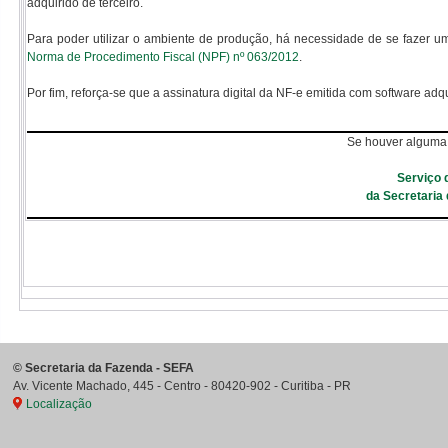
adquirido de terceiro.
Para poder utilizar o ambiente de produção, há necessidade de se fazer 
Norma de Procedimento Fiscal (NPF) nº 063/2012
.
Por fim, reforça-se que a assinatura digital da NF-e emitida com software adqui
Se houver alguma 
Serviço 
da Secretaria
©
Secretaria da Fazenda - SEFA
Av. Vicente Machado, 445 - Centro
-
80420-902
-
Curitiba
-
PR
Localização