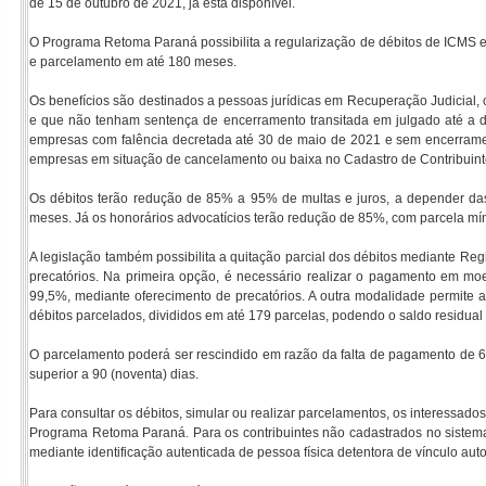
de 15 de outubro de 2021, já está disponível.
O Programa Retoma Paraná possibilita a regularização de débitos de ICMS e 
e parcelamento em até 180 meses.
Os benefícios são destinados a pessoas jurídicas em Recuperação Judicial, cu
e que não tenham sentença de encerramento transitada em julgado até a
empresas com falência decretada até 30 de maio de 2021 e sem encerrame
empresas em situação de cancelamento ou baixa no Cadastro de Contribuint
Os débitos terão redução de 85% a 95% de multas e juros, a depender das
meses. Já os honorários advocatícios terão redução de 85%, com parcela míni
A legislação também possibilita a quitação parcial dos débitos mediante Re
precatórios. Na primeira opção, é necessário realizar o pagamento em moe
99,5%, mediante oferecimento de precatórios. A outra modalidade permit
débitos parcelados, divididos em até 179 parcelas, podendo o saldo residual
O parcelamento poderá ser rescindido em razão da falta de pagamento de 6 (
superior a 90 (noventa) dias.
Para consultar os débitos, simular ou realizar parcelamentos, os interessado
Programa Retoma Paraná. Para os contribuintes não cadastrados no sistem
mediante identificação autenticada de pessoa física detentora de vínculo aut