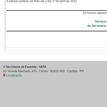
A adesão poderá ser feita até o dia 1º de abril de 2022.
Se houver alguma 
Serviço 
da Secretaria
©
Secretaria da Fazenda - SEFA
Av. Vicente Machado, 445 - Centro
-
80420-902
-
Curitiba
-
PR
Localização