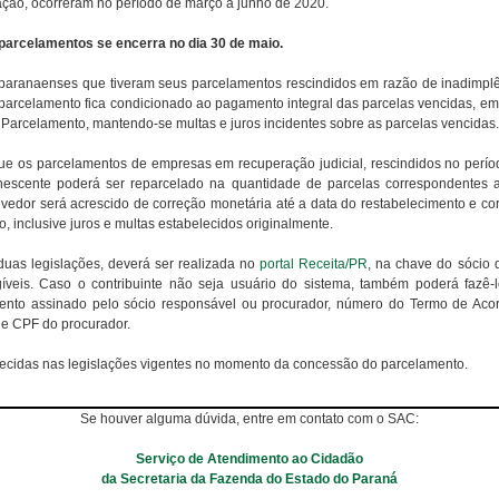
ação, ocorreram no período de março a junho de 2020.
 parcelamentos se encerra no dia 30 de maio.
s paranaenses que tiveram seus parcelamentos rescindidos em razão de inadimpl
parcelamento fica condicionado ao pagamento integral das parcelas vencidas, em 
 Parcelamento, mantendo-se multas e juros incidentes sobre as parcelas vencidas.
 que os parcelamentos de empresas em recuperação judicial, rescindidos no perí
nescente poderá ser reparcelado na quantidade de parcelas correspondentes 
vedor será acrescido de correção monetária até a data do restabelecimento e cor
 inclusive juros e multas estabelecidos originalmente.
 duas legislações, deverá ser realizada no
portal Receita/PR
, na chave do sócio 
veis. Caso o contribuinte não seja usuário do sistema, também poderá fazê-l
imento assinado pelo sócio responsável ou procurador, número do Termo de Aco
e CPF do procurador.
ecidas nas legislações vigentes no momento da concessão do parcelamento.
Se houver alguma dúvida, entre em contato com o SAC:
Serviço de Atendimento ao Cidadão
da Secretaria da Fazenda do Estado do Paraná