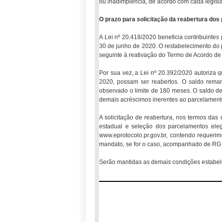
ou inadimplência, de acordo com cada legisl
O prazo para solicitação da reabertura dos
A Lei nº 20.418/2020 beneficia contribuinte
30 de junho de 2020. O restabelecimento do 
seguinte à reativação do Termo de Acordo de
Por sua vez, a Lei nº 20.392/2020 autoriza
2020, possam ser reabertos. O saldo rema
observado o limite de 180 meses. O saldo de
demais acréscimos inerentes ao parcelamento,
A solicitação de reabertura, nos termos das
estadual e seleção dos parcelamentos elegí
www.eprotocolo.pr.gov.br, contendo requer
mandato, se for o caso, acompanhado de RG 
Serão mantidas as demais condições estabel