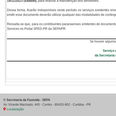
18/11/2023 (sábado)
, para realizar a manutenção dos servidores.
Dessa forma, ficarão indisponíveis neste período os serviços existentes en
emitir esse documento deverão utilizar qualquer das modalidades de contingê
Ressalta-se que, para os contribuintes paranaenses emitentes de documentos
Services no Portal SPED-PR da SEFA/PR.
Se houver alguma 
Serviço 
da Secretaria
©
Secretaria da Fazenda - SEFA
Av. Vicente Machado, 445 - Centro
-
80420-902
-
Curitiba
-
PR
Localização