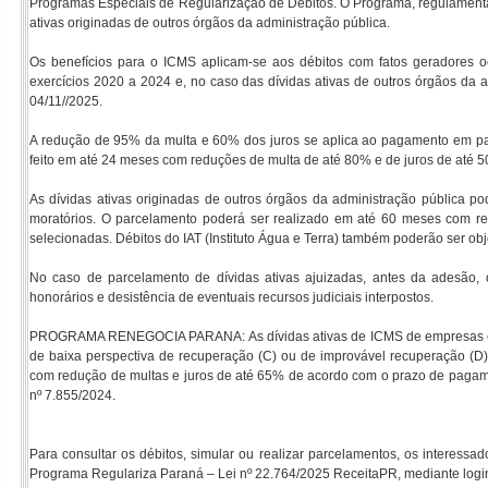
Programas Especiais de Regularização de Débitos. O Programa, regulamentado
ativas originadas de outros órgãos da administração pública.
Os benefícios para o ICMS aplicam-se aos débitos com fatos geradores oc
exercícios 2020 a 2024 e, no caso das dívidas ativas de outros órgãos da a
04/11//2025.
A redução de 95% da multa e 60% dos juros se aplica ao pagamento em par
feito em até 24 meses com reduções de multa de até 80% e de juros de até 
As dívidas ativas originadas de outros órgãos da administração pública
moratórios. O parcelamento poderá ser realizado em até 60 meses com r
selecionadas. Débitos do IAT (Instituto Água e Terra) também poderão ser o
No caso de parcelamento de dívidas ativas ajuizadas, antes da adesão, 
honorários e desistência de eventuais recursos judiciais interpostos.
PROGRAMA RENEGOCIA PARANA: As dívidas ativas de ICMS de empresas em rec
de baixa perspectiva de recuperação (C) ou de improvável recuperação (
com redução de multas e juros de até 65% de acordo com o prazo de pagame
nº 7.855/2024.
Para consultar os débitos, simular ou realizar parcelamentos, os interes
Programa Regulariza Paraná – Lei nº 22.764/2025 ReceitaPR, mediante logi