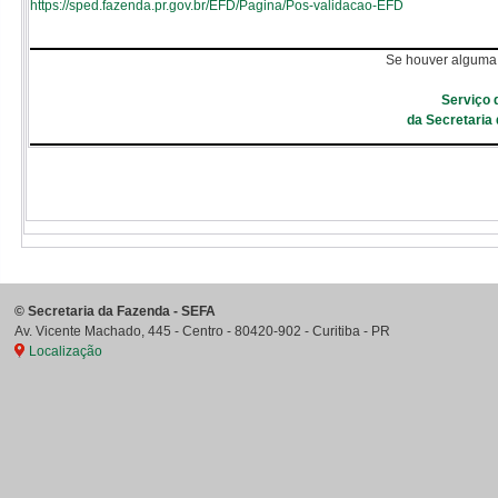
https://sped.fazenda.pr.gov.br/EFD/Pagina/Pos-validacao-EFD
Se houver alguma 
Serviço 
da Secretaria
©
Secretaria da Fazenda - SEFA
Av. Vicente Machado, 445 - Centro
-
80420-902
-
Curitiba
-
PR
Localização