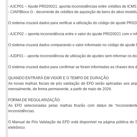
- AJCP01 – Ajuste PR020021: aponta inconsistências entre créditos de ICMS 
- CIAP/Bloco G - decorrente de créditos de aquisição de bens do ativo imobili
O sistema cruzará dados para verificar a utilização do código de ajuste PR
- AJCP02 – aponta inconsistência entre o valor do ajuste PR020021 com o in
O sistema cruzará dados comparando o valor informado no código de ajuste
- AJDF01 – aponta inconsistência de utilização de ajustes sem informar os 
O sistema cruzará dados para confirmar se foram informadas as chaves dos do
QUANDO ENTRARÁ EM VIGOR E O TEMPO DE DURAÇÃO:
As novas malhas fiscais de pós validação de EFD serão aplicadas aos arqu
mensalmente, de forma permanente, a partir de maio de 2026.
FORMA DE REGULARIZAÇÃO:
As EFD selecionadas pelas malhas ficarão com status de “inconsistente”
inconsistências.
O Manual de Pós Validação da EFD está disponível na página pública do S
eletrônico: