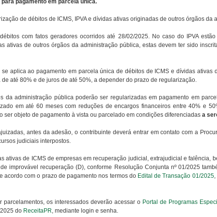
6 para pagamento em parcela única.
ação de débitos de ICMS, IPVA e dívidas ativas originadas de outros órgãos da a
ébitos com fatos geradores ocorridos até 28/02/2025. No caso do IPVA estão 
as ativas de outros órgãos da administração pública, estas devem ter sido inscri
se aplica ao pagamento em parcela única de débitos de ICMS e dívidas ativas
 de até 80% e de juros de até 50%, a depender do prazo de regularização.
gãos da administração pública poderão ser regularizadas em pagamento em par
alizado em até 60 meses com reduções de encargos financeiros entre 40% e 50
o ser objeto de pagamento à vista ou parcelado em condições diferenciadas
a se
juizadas, antes da adesão, o contribuinte deverá entrar em contato com a Procu
ursos judiciais interpostos.
as de ICMS de empresas em recuperação judicial, extrajudicial e falência, be
u de improvável recuperação (D), conforme Resolução Conjunta nº 01/2025 ta
 de acordo com o prazo de pagamento nos termos do
Edital de Transação 01/2025
,
zar parcelamentos, os interessados deverão acessar o
Portal de Programas Espec
4/2025 do
ReceitaPR
, mediante login e senha.