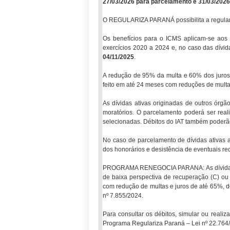
27/03/2026 para parcelamento e 31/03/202
O REGULARIZA PARANÁ possibilita a regulariz
Os benefícios para o ICMS aplicam-se aos d
exercícios 2020 a 2024 e, no caso das dívid
04/11/2025
.
A redução de 95% da multa e 60% dos juros 
feito em até 24 meses com reduções de multa
As dívidas ativas originadas de outros ór
moratórios. O parcelamento poderá ser re
selecionadas. Débitos do IAT também poderã
No caso de parcelamento de dívidas ativas a
dos honorários e desistência de eventuais rec
PROGRAMA RENEGOCIA PARANA: As dívidas ativ
de baixa perspectiva de recuperação (C) o
com redução de multas e juros de até 65%,
nº 7.855/2024.
Para consultar os débitos, simular ou reali
Programa Regulariza Paraná – Lei nº 22.76