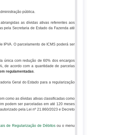
dministração pública.
abrangidas as dívidas ativas referentes aos
tas pela Secretaria de Estado da Fazenda até
 de IPVA. O parcelamento de ICMS poderá ser
cela única com redução de 60% dos encargos
%, de acordo com a quantidade de parcelas
rem regulamentadas
.
radoria Geral do Estado para a regularização
m como as dívidas ativas classificadas como
mbém podem ser parceladas em até 120 meses
 autorizado pela Lei nº 21.860/2023 e Decreto
iais de Regularização de Débitos
ou o menu