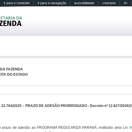
ir para o conteúdo
ir para a navegação
acessibilidade
contraste
A+
RETARIA DA
ZENDA
 DA FAZENDA
ITA DO ESTADO
22.764/2025 – PRAZO DE ADESÃO PRORROGADO - Decreto nº 12.827/2026/2
e o prazo de adesão ao PROGRAMA REGULARIZA PARANÁ, instituído pela
Lei n