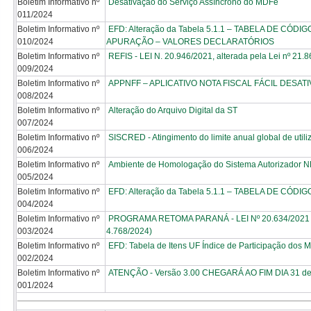
Boletim Informativo nº
Desativação do Serviço Assíncrono do MDFe
011/2024
Boletim Informativo nº
EFD: Alteração da Tabela 5.1.1 – TABELA DE CÓD
010/2024
APURAÇÃO – VALORES DECLARATÓRIOS
Boletim Informativo nº
REFIS - LEI N. 20.946/2021, alterada pela Lei nº 21.
009/2024
Boletim Informativo nº
APPNFF – APLICATIVO NOTA FISCAL FÁCIL DESAT
008/2024
Boletim Informativo nº
Alteração do Arquivo Digital da ST
007/2024
Boletim Informativo nº
SISCRED - Atingimento do limite anual global de uti
006/2024
Boletim Informativo nº
Ambiente de Homologação do Sistema Autorizador 
005/2024
Boletim Informativo nº
EFD: Alteração da Tabela 5.1.1 – TABELA DE CÓ
004/2024
Boletim Informativo nº
PROGRAMA RETOMA PARANÁ - LEI Nº 20.634/2021 – D
003/2024
4.768/2024)
Boletim Informativo nº
EFD: Tabela de Itens UF Índice de Participação dos M
002/2024
Boletim Informativo nº
ATENÇÃO - Versão 3.00 CHEGARÁ AO FIM DIA 31 d
001/2024